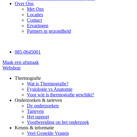
Over Ons
Met Ons
Locaties
Contact
Ervaringen
Partners in gezondheid
085-0645001
Maak een afspraak
Webshop
Thermografie
Wat is Thermografie?
Fysiologie vs Anatomie
Voor wie is thermografie geschikt?
Onderzoeken & tarieven
De onderzoeken
Tarieven
Het rapport
Voorbereiding op het onderzoek
Kennis & informatie
Veel Gestelde Vragen