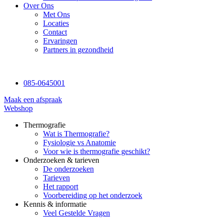
Over Ons
Met Ons
Locaties
Contact
Ervaringen
Partners in gezondheid
085-0645001
Maak een afspraak
Webshop
Thermografie
Wat is Thermografie?
Fysiologie vs Anatomie
Voor wie is thermografie geschikt?
Onderzoeken & tarieven
De onderzoeken
Tarieven
Het rapport
Voorbereiding op het onderzoek
Kennis & informatie
Veel Gestelde Vragen