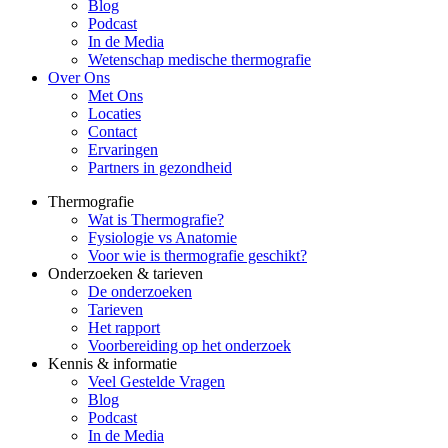
Blog
Podcast
In de Media
Wetenschap medische thermografie
Over Ons
Met Ons
Locaties
Contact
Ervaringen
Partners in gezondheid
Thermografie
Wat is Thermografie?
Fysiologie vs Anatomie
Voor wie is thermografie geschikt?
Onderzoeken & tarieven
De onderzoeken
Tarieven
Het rapport
Voorbereiding op het onderzoek
Kennis & informatie
Veel Gestelde Vragen
Blog
Podcast
In de Media