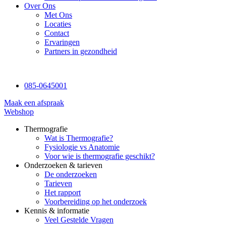
Over Ons
Met Ons
Locaties
Contact
Ervaringen
Partners in gezondheid
085-0645001
Maak een afspraak
Webshop
Thermografie
Wat is Thermografie?
Fysiologie vs Anatomie
Voor wie is thermografie geschikt?
Onderzoeken & tarieven
De onderzoeken
Tarieven
Het rapport
Voorbereiding op het onderzoek
Kennis & informatie
Veel Gestelde Vragen