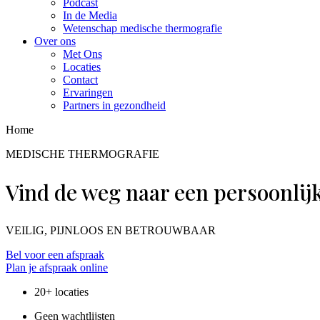
Podcast
In de Media
Wetenschap medische thermografie
Over ons
Met Ons
Locaties
Contact
Ervaringen
Partners in gezondheid
Home
MEDISCHE THERMOGRAFIE
Vind de weg naar een persoonlij
VEILIG, PIJNLOOS EN BETROUWBAAR
Bel voor een afspraak
Plan je afspraak online
20+ locaties
Geen wachtlijsten