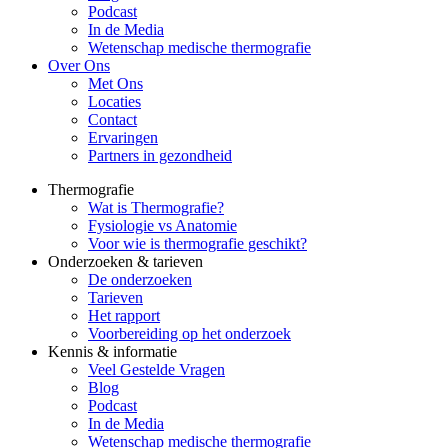
Podcast
In de Media
Wetenschap medische thermografie
Over Ons
Met Ons
Locaties
Contact
Ervaringen
Partners in gezondheid
Thermografie
Wat is Thermografie?
Fysiologie vs Anatomie
Voor wie is thermografie geschikt?
Onderzoeken & tarieven
De onderzoeken
Tarieven
Het rapport
Voorbereiding op het onderzoek
Kennis & informatie
Veel Gestelde Vragen
Blog
Podcast
In de Media
Wetenschap medische thermografie