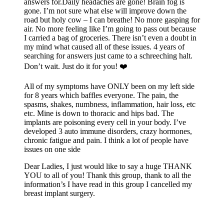
answers for.Daily headaches are gone! Brain fog is
gone. I’m not sure what else will improve down the
road but holy cow – I can breathe! No more gasping for
air. No more feeling like I’m going to pass out because
I carried a bag of groceries. There isn’t even a doubt in
my mind what caused all of these issues. 4 years of
searching for answers just came to a schreeching halt.
Don’t wait. Just do it for you! ❤️
All of my symptoms have ONLY been on my left side
for 8 years which baffles everyone. The pain, the
spasms, shakes, numbness, inflammation, hair loss, etc
etc. Mine is down to thoracic and hips bad. The
implants are poisoning every cell in your body. I’ve
developed 3 auto immune disorders, crazy hormones,
chronic fatigue and pain. I think a lot of people have
issues on one side
Dear Ladies, I just would like to say a huge THANK
YOU to all of you! Thank this group, thank to all the
information’s I have read in this group I cancelled my
breast implant surgery.