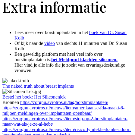
Extra informatie
Lees meer over borstimplantaten in het
boek van Dr. Susan
Kolb
Of kijk naar de
video
van slechts 11 minuten van Dr. Susan
Kolb
Een geweldig platform met heel veel info over
borstimplantaten is:
het Meldpunt klachten siliconen.
Hier vind je alle info die je zoekt van ervaringsdeskundige
vrouwen.
The naked truth about breast implants
Bestel het boek: Het Siliconenlek
Bronnen
https://zorgnu.avrotros.nl/tag/borstimplantaten/
https://zorgnu.avrotros.nl/nieuws/item/amerikaanse-fda-maakt-6-
miljoen-meldingen-over-implantaten-openbaar/
https://zorgnu.avrotros.nl/nieuws/item/stop-op-2-borstimplantaten-
maar-wat-als-je-ze-al-hebt/
https://zorgnu.avrotros.nl/nieuws/item/risico-lymfeklierkanker-door-
borstimplantaat-groter-dan-gedacht/