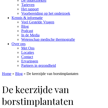
De onderzoeken
Tarieven
Het rapport
Voorbereiding op het onderzoek
Kennis & informatie
Veel Gestelde Vragen
Blog
Podcast
In de Media
Wetenschap medische thermografie
Over ons
Met Ons
Locaties
Contact
Ervaringen
Partners in gezondheid
Home
»
Blog
»
De keerzijde van borstimplantaten
De keerzijde van
borstimplantaten