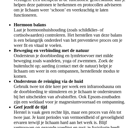
helpen deze patronen te herkennen en protocollen adviseren
om je lichaam weer ‘schoon’ en veerkrachtig te laten
functioneren.
Hormoon balans
Laat je hormoonhuishouding (zoals schildklier- of
cortisolwaarden) controleren. Het herstellen van deze balans
is een belangrijk onderdeel van het preventieve proces om je
weer fit en vitaal te voelen.
Beweging en verbinding met de natuur
Ondersteun je doorbloeding en lymfetoevoer met milde
beweging zoals wandelen, yoga of zwemmen. Zoek de
buitenlucht op; aarding (contact met de natuur) helpt je
lichaam om weer in een ontspannen, herstellende modus te
komen.
Ondersteun de reiniging via de huid
Gebruik twee tot drie keer per week een infraroodsauna om
de doorbloeding te stimuleren en je lichaam te ondersteunen
bij het uitscheiden van afvalstoffen. Ook Epsom-zoutbaden
zijn een weldaad voor je magnesiumvoorraad en ontspanning.
Geef jezelf de tijd
Herstel is vaak geen rechte lijn, maar een proces van één tot
twee jaar. Je kunt periodes van vermoeidheid of gevoeligheid
ervaren terwijl je lichaam hard aan het werk is. Blijf
vertrouwen op gezonde voeding en rust; je fysiologie heeft