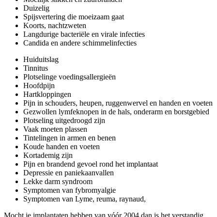
Duizelig
Spijsvertering die moeizaam gaat
Koorts, nachtzweten
Langdurige bacteriële en virale infecties
Candida en andere schimmelinfecties
Huiduitslag
Tinnitus
Plotselinge voedingsallergieën
Hoofdpijn
Hartkloppingen
Pijn in schouders, heupen, ruggenwervel en handen en voeten
Gezwollen lymfeknopen in de hals, onderarm en borstgebied
Plotseling uitgedroogd zijn
Vaak moeten plassen
Tintelingen in armen en benen
Koude handen en voeten
Kortademig zijn
Pijn en brandend gevoel rond het implantaat
Depressie en paniekaanvallen
Lekke darm syndroom
Symptomen van fybromyalgie
Symptomen van Lyme, reuma, raynaud,
Mocht je implantaten hebben van vóór 2004 dan is het verstandig