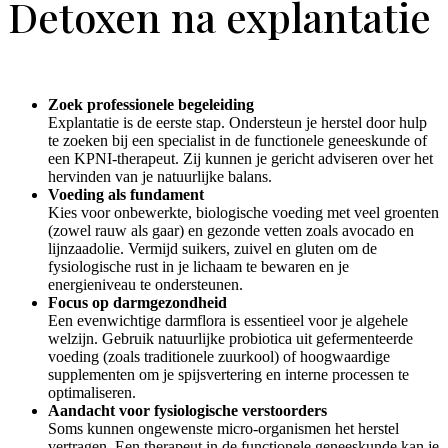
Detoxen na explantatie
Zoek professionele begeleiding
Explantatie is de eerste stap. Ondersteun je herstel door hulp
te zoeken bij een specialist in de functionele geneeskunde of
een KPNI-therapeut. Zij kunnen je gericht adviseren over het
hervinden van je natuurlijke balans.
Voeding als fundament
Kies voor onbewerkte, biologische voeding met veel groenten
(zowel rauw als gaar) en gezonde vetten zoals avocado en
lijnzaadolie. Vermijd suikers, zuivel en gluten om de
fysiologische rust in je lichaam te bewaren en je
energieniveau te ondersteunen.
Focus op darmgezondheid
Een evenwichtige darmflora is essentieel voor je algehele
welzijn. Gebruik natuurlijke probiotica uit gefermenteerde
voeding (zoals traditionele zuurkool) of hoogwaardige
supplementen om je spijsvertering en interne processen te
optimaliseren.
Aandacht voor fysiologische verstoorders
Soms kunnen ongewenste micro-organismen het herstel
vertragen. Een therapeut in de functionele geneeskunde kan je