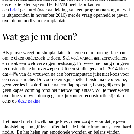
deze na te laten kijken. Het RIVM heeft fabrikanten
een
brief
gestuurd (naar aanleiding van een programma zorg.nu wat
is uitgezonden in november 2016) met de vraag openheid te geven
over de inhoudt van de implantaten.
Wat ga je nu doen?
Als je overweegt borstimplantaten te nemen dan moedig ik je aan
om je eigen onderzoek te doen. Stel veel vragen aan zorgverleners
en maak een weloverwogen beslissing. En wees niet bang om geen
reconstructie te heroverwegen. Uit een studie gedaan in 2014 bleek
dat 44% van de vrouwen na een borstamputatie juist
niet
koos voor
een reconstructie. De voordelen zijn; sneller herstel na de operatie,
geen verlies in spierfunctie na een flap operatie, bewegelijker zijn,
geen kapselvorming rond het nieuwe implantaat. Wil je meer weten
over hoe vrouwen doorgegaan zijn zonder reconstructie kijk dan
eens op
deze pagina
.
Het maakt niet uit welk pad je kiest, maar zorg ervoor dat je geen
blootstelling aan giftige stoffen hebt. Je hebt je immuunsysteem hard
nodig. En het helen van emotionele wonden en balans vinden