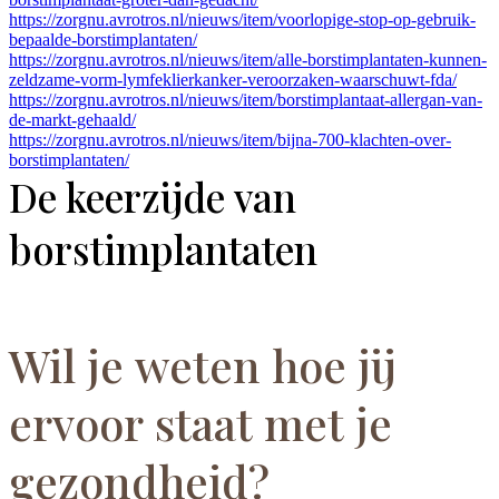
https://zorgnu.avrotros.nl/nieuws/item/voorlopige-stop-op-gebruik-
bepaalde-borstimplantaten/
https://zorgnu.avrotros.nl/nieuws/item/alle-borstimplantaten-kunnen-
zeldzame-vorm-lymfeklierkanker-veroorzaken-waarschuwt-fda/
https://zorgnu.avrotros.nl/nieuws/item/borstimplantaat-allergan-van-
de-markt-gehaald/
https://zorgnu.avrotros.nl/nieuws/item/bijna-700-klachten-over-
borstimplantaten/
De keerzijde van
borstimplantaten
Wil je weten hoe jij
ervoor staat met je
gezondheid?