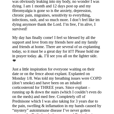
was obviously leaking into my body, no wonder I was
dying. I am 1 month and 12 days post op and my
fibromyalgia is gone so is the anxiety, depression,
chronic pain, migraines, sensitivity to everything,
infections, rash, and so much more. I don’t feel like im
dying anymore thank the Lord. I’m free, I’m alive, I
survived!
My day has finally come! I feel so blessed by all the
support and love from my friends here and my family
and friends at home. There are several of us explanting
today, so it must be a great day for it!!! Please hold me
in prayer today. 🙏. I’ll see you all on the lighter side.
💋
Just a little inspiration for everyone waiting on their
date or on the fence about explant. Explanted on
Monday 1/8. Was told my breathing issues were COPD
(don’t smoke) and have been on an inhaled
corticosteroid for THREE years. Since explant –
running up & down the stairs (which I couldn’t even do
on the meds) and med free. Completely off of
Prednisone which I was also taking for 3 years due to
the pain, swelling & inflamation in my hands caused by
“mystery” autoimmune disease I’ve never gotten