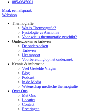
085-0645001
Maak een afspraak
Webshop
Thermografie
Wat is Thermografie?
Fysiologie vs Anatomie
Voor wie is thermografie geschikt?
Onderzoeken & tarieven
De onderzoeken
Tarieven
Het rapport
Voorbereiding op het onderzoek
Kennis & informatie
Veel Gestelde Vragen
Blog
Podcast
In de Media
Wetenschap medische thermografie
Over Ons
Met Ons
Locaties
Contact
Ervaringen