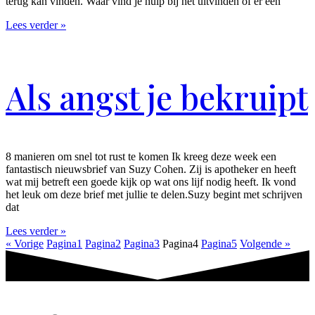
terug kan vinden. Waar vind je hulp bij het uitvinden of er een
Lees verder »
Als angst je bekruipt
8 manieren om snel tot rust te komen Ik kreeg deze week een
fantastisch nieuwsbrief van Suzy Cohen. Zij is apotheker en heeft
wat mij betreft een goede kijk op wat ons lijf nodig heeft. Ik vond
het leuk om deze brief met jullie te delen.Suzy begint met schrijven
dat
Lees verder »
« Vorige
Pagina
1
Pagina
2
Pagina
3
Pagina
4
Pagina
5
Volgende »