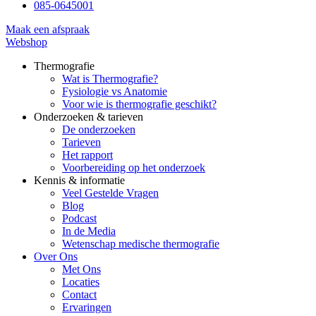
085-0645001
Maak een afspraak
Webshop
Thermografie
Wat is Thermografie?
Fysiologie vs Anatomie
Voor wie is thermografie geschikt?
Onderzoeken & tarieven
De onderzoeken
Tarieven
Het rapport
Voorbereiding op het onderzoek
Kennis & informatie
Veel Gestelde Vragen
Blog
Podcast
In de Media
Wetenschap medische thermografie
Over Ons
Met Ons
Locaties
Contact
Ervaringen