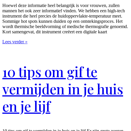
Hoewel deze informatie heel belangrijk is voor vrouwen, zullen
mannen het ook zeer informatief vinden. We hebben een high-tech
instrument die heel precies de huidoppervlakte-temperatuur meet.
Sommige hot spots kunnen duiden op een ontstekingsproces. Het
wordt thermische beeldvorming of medische thermografie genoemd.
Kort samengevat, dit instrument creëert een digitale kaart
Lees verder »
10 tips om gif te
vermijden in je huis
en je lijf
10 tips om gif te vermijden in je huis en je lijf Er zijn grote zorgen