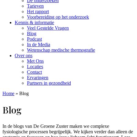
De onderzoeken
Tarieven
Het rapport
Voorbereiding op het onderzoek
Kennis & informatie
Veel Gestelde Vragen
Blog
Podcast
In de Media
Wetenschap medische thermografie
Over ons
Met Ons
Locaties
Contact
Ervaringen
Partners in gezondheid
Home
»
Blog
Blog
In de blogs van De Groene Zuster maken we complexe
fysiologische processen begrijpelijk. We kijken verder dan alleen de