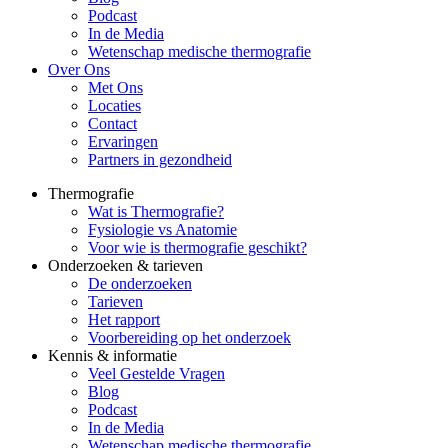
Podcast
In de Media
Wetenschap medische thermografie
Over Ons
Met Ons
Locaties
Contact
Ervaringen
Partners in gezondheid
Thermografie
Wat is Thermografie?
Fysiologie vs Anatomie
Voor wie is thermografie geschikt?
Onderzoeken & tarieven
De onderzoeken
Tarieven
Het rapport
Voorbereiding op het onderzoek
Kennis & informatie
Veel Gestelde Vragen
Blog
Podcast
In de Media
Wetenschap medische thermografie