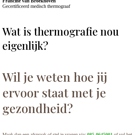
Francine van Broekhoven
Gecertificeerd medisch thermograaf
Wat is thermografie nou
eigenlijk?
Wil je weten hoe jij
ervoor staat met je
gezondheid?
Maak dan een afspraak of stel je vragen via:
085-0645001
of vul het