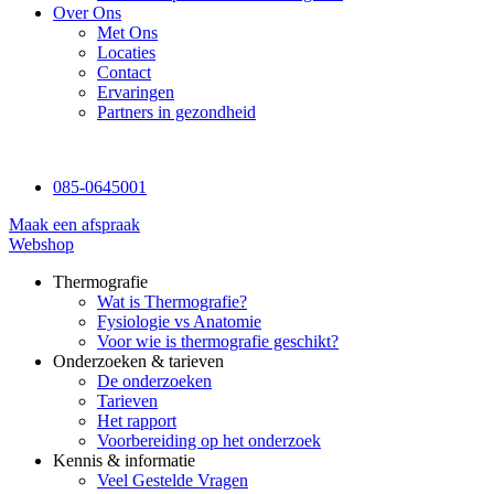
Over Ons
Met Ons
Locaties
Contact
Ervaringen
Partners in gezondheid
085-0645001
Maak een afspraak
Webshop
Thermografie
Wat is Thermografie?
Fysiologie vs Anatomie
Voor wie is thermografie geschikt?
Onderzoeken & tarieven
De onderzoeken
Tarieven
Het rapport
Voorbereiding op het onderzoek
Kennis & informatie
Veel Gestelde Vragen