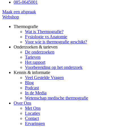
085-0645001
Maak een afspraak
Webshop
Thermografie
Wat is Thermografie?
Fysiologie vs Anatomie
Voor wie is thermografie geschikt?
Onderzoeken & tarieven
De onderzoeken
Tarieven
Het rapport
Voorbereiding op het onderzoek
Kennis & informatie
Veel Gestelde Vragen
Blog
Podcast
In de Media
Wetenschap medische thermografie
Over Ons
Met Ons
Locaties
Contact
Ervaringen