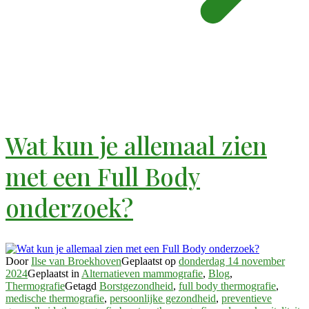
Wat kun je allemaal zien
met een Full Body
onderzoek?
Door
Ilse van Broekhoven
Geplaatst op
donderdag 14 november
2024
Geplaatst in
Alternatieven mammografie
,
Blog
,
Thermografie
Getagd
Borstgezondheid
,
full body thermografie
,
medische thermografie
,
persoonlijke gezondheid
,
preventieve