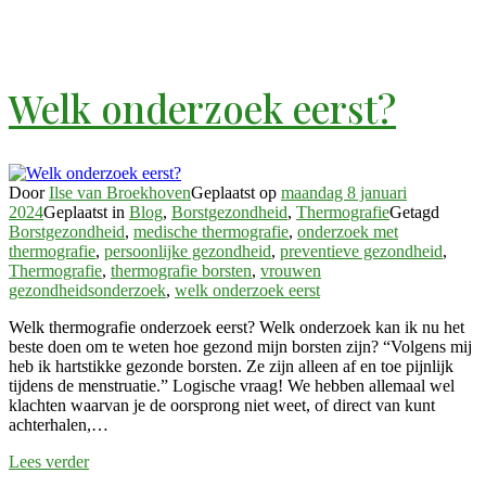
Welk onderzoek eerst?
Door
Ilse van Broekhoven
Geplaatst op
maandag 8 januari
2024
Geplaatst in
Blog
,
Borstgezondheid
,
Thermografie
Getagd
Borstgezondheid
,
medische thermografie
,
onderzoek met
thermografie
,
persoonlijke gezondheid
,
preventieve gezondheid
,
Thermografie
,
thermografie borsten
,
vrouwen
gezondheidsonderzoek
,
welk onderzoek eerst
Welk thermografie onderzoek eerst? Welk onderzoek kan ik nu het
beste doen om te weten hoe gezond mijn borsten zijn? “Volgens mij
heb ik hartstikke gezonde borsten. Ze zijn alleen af en toe pijnlijk
tijdens de menstruatie.” Logische vraag! We hebben allemaal wel
klachten waarvan je de oorsprong niet weet, of direct van kunt
achterhalen,…
Lees verder