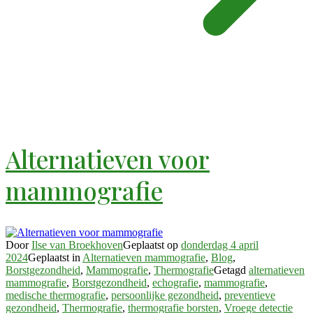
Alternatieven voor
mammografie
Door
Ilse van Broekhoven
Geplaatst op
donderdag 4 april
2024
Geplaatst in
Alternatieven mammografie
,
Blog
,
Borstgezondheid
,
Mammografie
,
Thermografie
Getagd
alternatieven
mammografie
,
Borstgezondheid
,
echografie
,
mammografie
,
medische thermografie
,
persoonlijke gezondheid
,
preventieve
gezondheid
,
Thermografie
,
thermografie borsten
,
Vroege detectie