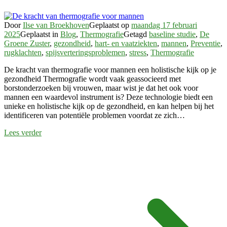
Door
Ilse van Broekhoven
Geplaatst op
maandag 17 februari
2025
Geplaatst in
Blog
,
Thermografie
Getagd
baseline studie
,
De
Groene Zuster
,
gezondheid
,
hart- en vaatziekten
,
mannen
,
Preventie
,
rugklachten
,
spijsverteringsproblemen
,
stress
,
Thermografie
De kracht van thermografie voor mannen een holistische kijk op je
gezondheid Thermografie wordt vaak geassocieerd met
borstonderzoeken bij vrouwen, maar wist je dat het ook voor
mannen een waardevol instrument is? Deze technologie biedt een
unieke en holistische kijk op de gezondheid, en kan helpen bij het
identificeren van potentiële problemen voordat ze zich…
Lees verder