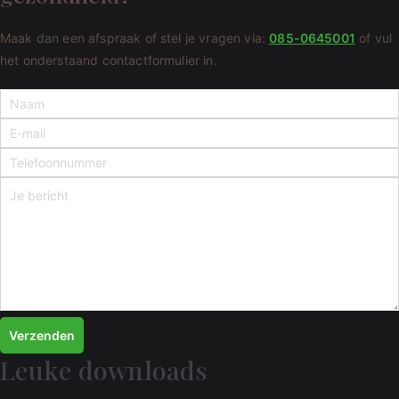
Maak dan een afspraak of stel je vragen via:
085-0645001
of vul
het onderstaand contactformulier in.
Verzenden
Leuke downloads