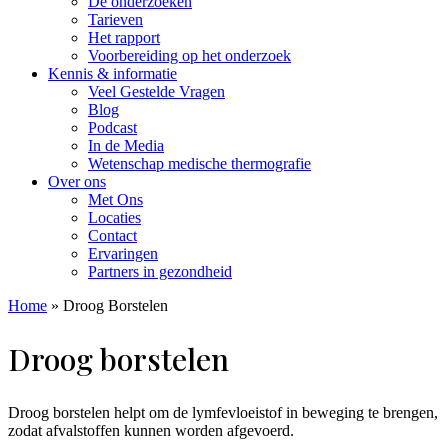
De onderzoeken
Tarieven
Het rapport
Voorbereiding op het onderzoek
Kennis & informatie
Veel Gestelde Vragen
Blog
Podcast
In de Media
Wetenschap medische thermografie
Over ons
Met Ons
Locaties
Contact
Ervaringen
Partners in gezondheid
Home
»
Droog Borstelen
Droog borstelen
Droog borstelen helpt om de lymfevloeistof in beweging te brengen,
zodat afvalstoffen kunnen worden afgevoerd.