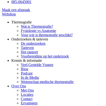
085-0645001
Maak een afspraak
Webshop
Thermografie
Wat is Thermografie?
Fysiologie vs Anatomie
Voor wie is thermografie geschikt?
Onderzoeken & tarieven
De onderzoeken
Tarieven
Het rapport
Voorbereiding op het onderzoek
Kennis & informatie
Veel Gestelde Vragen
Blog
Podcast
In de Media
Wetenschap medische thermografie
Over Ons
Met Ons
Locaties
Contact
Ervaringen