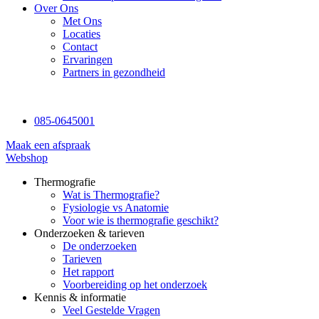
Over Ons
Met Ons
Locaties
Contact
Ervaringen
Partners in gezondheid
085-0645001
Maak een afspraak
Webshop
Thermografie
Wat is Thermografie?
Fysiologie vs Anatomie
Voor wie is thermografie geschikt?
Onderzoeken & tarieven
De onderzoeken
Tarieven
Het rapport
Voorbereiding op het onderzoek
Kennis & informatie
Veel Gestelde Vragen