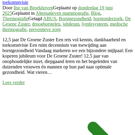
Door
Ilse van Broekhoven
Geplaatst op
donderdag 19 juni
2025
Geplaatst in
Alternatieven mammografie
,
Blog
,
Thermografie
Getagd
ABUS
,
Borstgezondheid
,
borstonderzoek
,
De
Groene Zuster
,
droogborstelen
,
jubileum
,
lymfesysteem
,
medische
thermografie
,
preventieve zorg
12,5 jaar De Groene Zuster Een reis vol kennis, dankbaarheid en
toekomstvisie Een ruim decennium van toewijding aan
borstgezondheid Vandaag markeren we een bijzondere mijlpaal: Een
koperen jubileum voor De Groene Zuster! 12,5 jaar van
onophoudelijke inzet, diepgaand leren en het begeleiden van
duizenden vrouwen én mannen op hun pad naar optimale
gezondheid. Wat vieren…
Lees verder