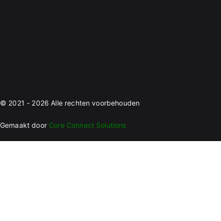
© 2021 - 2026 Alle rechten voorbehouden
Gemaakt door
Core Connect Solutions
Schrijf je in voor de nieuwsbrief en ontvang de nieuwste
editie van ons magazine: Boezemvriendin
Voornaam