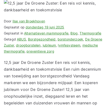
Door
Ilse van Broekhoven
Geplaatst op
donderdag 19 juni 2025
Geplaatst in
Alternatieven mammografie
,
Blog
,
Thermografie
Getagd
ABUS
,
Borstgezondheid
,
borstonderzoek
,
De Groene
Zuster
,
droogborstelen
,
jubileum
,
lymfesysteem
,
medische
thermografie
,
preventieve zorg
12,5 jaar De Groene Zuster Een reis vol kennis,
dankbaarheid en toekomstvisie Een ruim decennium
van toewijding aan borstgezondheid Vandaag
markeren we een bijzondere mijlpaal: Een koperen
jubileum voor De Groene Zuster! 12,5 jaar van
onophoudelijke inzet, diepgaand leren en het
begeleiden van duizenden vrouwen én mannen op