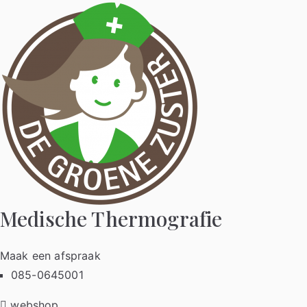
Ga
naar
de
inhoud
Medische Thermografie
Maak een afspraak
085-0645001
webshop