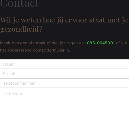
Contact
Wil je weten hoe jij ervoor staat met je
gezondheid?
Maak dan een afspraak of stel je vragen via:
085-0645001
of vul
het onderstaand contactformulier in.