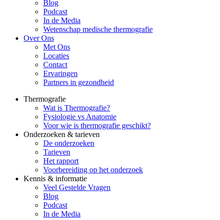
Blog
Podcast
In de Media
Wetenschap medische thermografie
Over Ons
Met Ons
Locaties
Contact
Ervaringen
Partners in gezondheid
Thermografie
Wat is Thermografie?
Fysiologie vs Anatomie
Voor wie is thermografie geschikt?
Onderzoeken & tarieven
De onderzoeken
Tarieven
Het rapport
Voorbereiding op het onderzoek
Kennis & informatie
Veel Gestelde Vragen
Blog
Podcast
In de Media