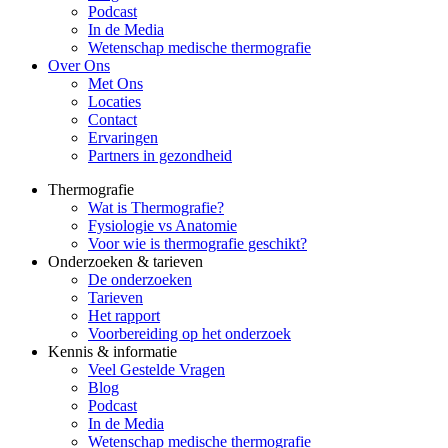
Podcast
In de Media
Wetenschap medische thermografie
Over Ons
Met Ons
Locaties
Contact
Ervaringen
Partners in gezondheid
Thermografie
Wat is Thermografie?
Fysiologie vs Anatomie
Voor wie is thermografie geschikt?
Onderzoeken & tarieven
De onderzoeken
Tarieven
Het rapport
Voorbereiding op het onderzoek
Kennis & informatie
Veel Gestelde Vragen
Blog
Podcast
In de Media
Wetenschap medische thermografie