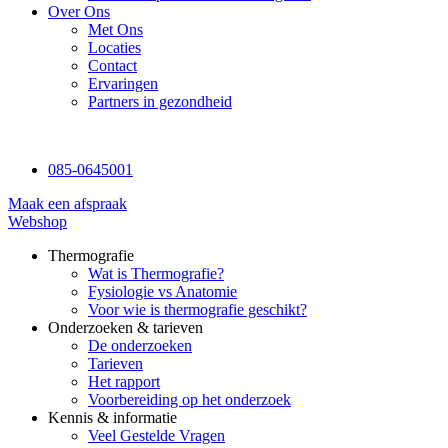
Over Ons
Met Ons
Locaties
Contact
Ervaringen
Partners in gezondheid
085-0645001
Maak een afspraak
Webshop
Thermografie
Wat is Thermografie?
Fysiologie vs Anatomie
Voor wie is thermografie geschikt?
Onderzoeken & tarieven
De onderzoeken
Tarieven
Het rapport
Voorbereiding op het onderzoek
Kennis & informatie
Veel Gestelde Vragen