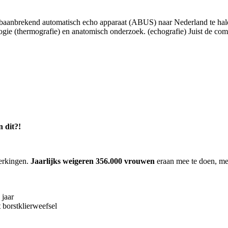
 baanbrekend automatisch echo apparaat (ABUS) naar Nederland te hale
logie (thermografie) en anatomisch onderzoek. (echografie) Juist de combi
 dit?!
erkingen.
Jaarlijks weigeren 356.000 vrouwen
eraan mee te doen, met
 jaar
 borstklierweefsel