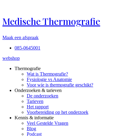
Ga
naar
de
Medische Thermografie
inhoud
Maak een afspraak
085-0645001
webshop
Thermografie
Wat is Thermografie?
Fysiologie vs Anatomie
Voor wie is thermografie geschikt?
Onderzoeken & tarieven
De onderzoeken
Tarieven
Het rapport
Voorbereiding op het onderzoek
Kennis & informatie
Veel Gestelde Vragen
Blog
Podcast