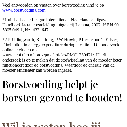
Veel antwoorden op vragen over borstvoeding vind je op
www.borstvoeding.com
*1 uit La Leche League International, Nederlandse uitgave,
Handboek lactatiebegeleiding, uitgeverij Lemma, 2002, ISBN 90
5805 049 1, blz. 433, 647
*2 P J Illingworth, R T Jung, P W Howie, P Leslie and T E Isles,
Diminution in energy expenditure during lactation.
Dit onderzoek is
online te vinden op
www.ncbi.nlm.nih.gov/pmc/articles/PMC1339421/. Uit dit
onderzoek is op te maken dat de stofwisseling van de moeder beter
functioneert door de borstvoeding, waardoor de energie van de
moeder efficiënter kan worden ingezet.
Borstvoeding helpt je
borsten gezond te houden!
Wil je weten hoe jij