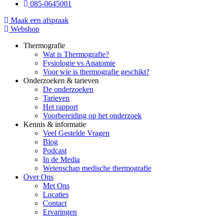
085-0645001
Maak een afspraak
Webshop
Thermografie
Wat is Thermografie?
Fysiologie vs Anatomie
Voor wie is thermografie geschikt?
Onderzoeken & tarieven
De onderzoeken
Tarieven
Het rapport
Voorbereiding op het onderzoek
Kennis & informatie
Veel Gestelde Vragen
Blog
Podcast
In de Media
Wetenschap medische thermografie
Over Ons
Met Ons
Locaties
Contact
Ervaringen