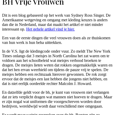
BH Vrije Vrouwen
Dit is een blog gebaseerd op het werk van Sydney Ross Singer. De
Amerikaanse wetgeving en omgang met kleding keuzes is anders
dan die in Nederland, maar dat maakt het artikel er niet minder
interessant op.
Het gehele artikel vind je hier.
Een van de eerste dingen die veel vrouwen doen als ze thuiskomen
van hun werk is hun beha uittrekken.
In de V.S. ligt de kledingcode onder vuur. Zo meldt The New York
Times onlangs dat 3 meisjes in North Carolina het zat waren om te
voldoen aan het schoolbeleid wat meisjes verbood broeken te
dragen. De meisjes lieten weten dat rokken ongemakkelijk waren en
dat het hen ervan weerhield om tijdens de pauze vrij te spelen. De
meisjes hebben een rechtszaak hierover gewonnen. De rok zorgt
ervoor dat de meisjes een last hebben die jongens niet hebben, en
dat is niet eerlijk oordeelde rechter Malcolm J. Howard.
En datzelfde geldt voor de bh, je kunt van vrouwen niet verlangen
dat ze iets verplicht dragen wat mannen niet hoeven te dragen. Maar
er zijn nogal wat uniformen die voorgeschreven worden door
bedrijven, wereldwijd wordt daar verschillend mee omgegaan.
Er wordt maar weinig gesproken over de bh. Borsten zijn zo