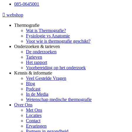
085-0645001
webshop
Thermografie
Wat is Thermografie?
Fysiologie vs Anatomie
Voor wie is thermografie geschikt?
Onderzoeken & tarieven
De onderzoeken
Tarieven
Het rapport
Voorbereiding op het onderzoek
Kennis & informatie
Veel Gestelde Vragen
Blog
Podcast
In de Media
Wetenschap medische thermografie
Over Ons
Met Ons
Locaties
Contact
Ervaringen
Partners in gezondheid