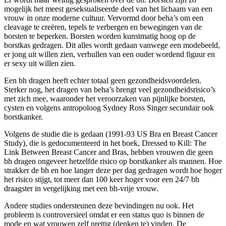
mogelijk het meest geseksualiseerde deel van het lichaam van een
vrouw in onze moderne cultuur. Vervormd door beha’s om een
cleavage te creëren, tepels te verbergen en bewegingen van de
borsten te beperken. Borsten worden kunstmatig hoog op de
borstkas gedragen. Dit alles wordt gedaan vanwege een modebeeld,
er jong uit willen zien, verhullen van een ouder wordend figuur en
er sexy uit willen zien.
Een bh dragen heeft echter totaal geen gezondheidsvoordelen.
Sterker nog, het dragen van beha’s brengt veel gezondheidsrisico’s
met zich mee, waaronder het veroorzaken van pijnlijke borsten,
cysten en volgens antropoloog Sydney Ross Singer secundair ook
borstkanker.
Volgens de studie die is gedaan (1991-93 US Bra en Breast Cancer
Study), die is gedocumenteerd in het boek, Dressed to Kill: The
Link Between Breast Cancer and Bras, hebben vrouwen die geen
bh dragen ongeveer hetzelfde risico op borstkanker als mannen. Hoe
strakker de bh en hoe langer deze per dag gedragen wordt hoe hoger
het risico stijgt, tot meer dan 100 keer hoger voor een 24/7 bh
draagster in vergelijking met een bh-vrije vrouw.
Andere studies ondersteunen deze bevindingen nu ook. Het
probleem is controversieel omdat er een status quo is binnen de
mode en wat vrouwen zelf prettig (denken te) vinden. De