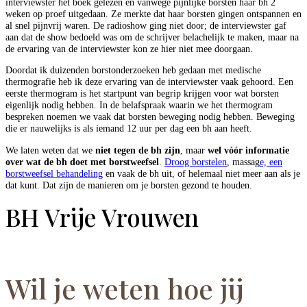
interviewster het boek gelezen en vanwege pijnlijke borsten haar bh 2
weken op proef uitgedaan. Ze merkte dat haar borsten gingen ontspannen en
al snel pijnvrij waren. De radioshow ging niet door; de interviewster gaf
aan dat de show bedoeld was om de schrijver belachelijk te maken, maar na
de ervaring van de interviewster kon ze hier niet mee doorgaan.
Doordat ik duizenden borstonderzoeken heb gedaan met medische
thermografie heb ik deze ervaring van de interviewster vaak gehoord. Een
eerste thermogram is het startpunt van begrip krijgen voor wat borsten
eigenlijk nodig hebben. In de belafspraak waarin we het thermogram
bespreken noemen we vaak dat borsten beweging nodig hebben. Beweging
die er nauwelijks is als iemand 12 uur per dag een bh aan heeft.
We laten weten dat we
niet tegen de bh zijn
, maar
wel vóór informatie
over wat de bh doet met borstweefsel
.
Droog borstelen
, massag
e, een
borstweefsel behandeling
en vaak de bh uit, of helemaal niet meer aan als je
dat kunt. Dat zijn de manieren om je borsten gezond te houden.
BH Vrije Vrouwen
Wil je weten hoe jij