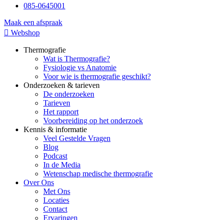
085-0645001
Maak een afspraak
Webshop
Thermografie
Wat is Thermografie?
Fysiologie vs Anatomie
Voor wie is thermografie geschikt?
Onderzoeken & tarieven
De onderzoeken
Tarieven
Het rapport
Voorbereiding op het onderzoek
Kennis & informatie
Veel Gestelde Vragen
Blog
Podcast
In de Media
Wetenschap medische thermografie
Over Ons
Met Ons
Locaties
Contact
Ervaringen