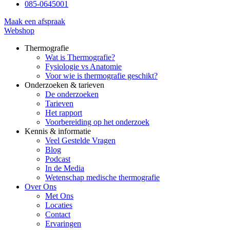
085-0645001
Maak een afspraak
Webshop
Thermografie
Wat is Thermografie?
Fysiologie vs Anatomie
Voor wie is thermografie geschikt?
Onderzoeken & tarieven
De onderzoeken
Tarieven
Het rapport
Voorbereiding op het onderzoek
Kennis & informatie
Veel Gestelde Vragen
Blog
Podcast
In de Media
Wetenschap medische thermografie
Over Ons
Met Ons
Locaties
Contact
Ervaringen