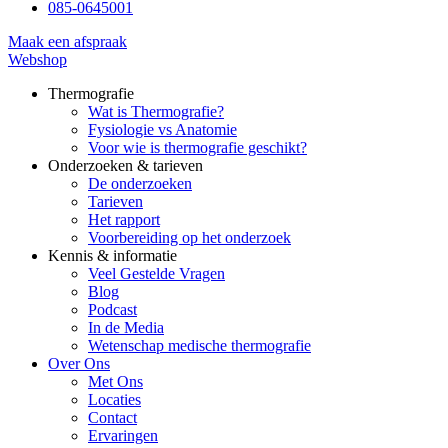
085-0645001
Maak een afspraak
Webshop
Thermografie
Wat is Thermografie?
Fysiologie vs Anatomie
Voor wie is thermografie geschikt?
Onderzoeken & tarieven
De onderzoeken
Tarieven
Het rapport
Voorbereiding op het onderzoek
Kennis & informatie
Veel Gestelde Vragen
Blog
Podcast
In de Media
Wetenschap medische thermografie
Over Ons
Met Ons
Locaties
Contact
Ervaringen