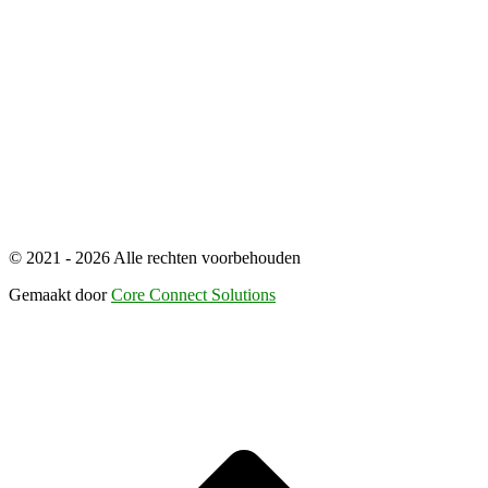
© 2021 - 2026 Alle rechten voorbehouden
Gemaakt door
Core Connect Solutions
S
n
b