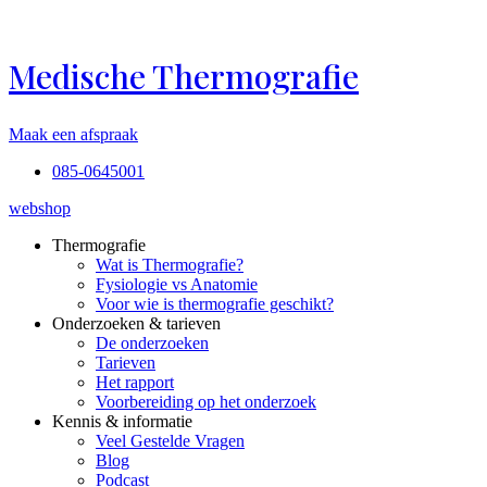
Ga
naar
de
Medische Thermografie
inhoud
Maak een afspraak
085-0645001
webshop
Thermografie
Wat is Thermografie?
Fysiologie vs Anatomie
Voor wie is thermografie geschikt?
Onderzoeken & tarieven
De onderzoeken
Tarieven
Het rapport
Voorbereiding op het onderzoek
Kennis & informatie
Veel Gestelde Vragen
Blog
Podcast