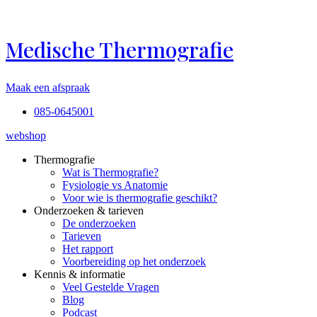
Ga
naar
de
Medische Thermografie
inhoud
Maak een afspraak
085-0645001
webshop
Thermografie
Wat is Thermografie?
Fysiologie vs Anatomie
Voor wie is thermografie geschikt?
Onderzoeken & tarieven
De onderzoeken
Tarieven
Het rapport
Voorbereiding op het onderzoek
Kennis & informatie
Veel Gestelde Vragen
Blog
Podcast