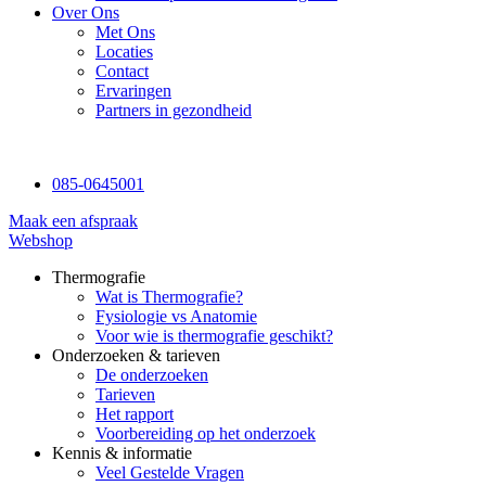
Over Ons
Met Ons
Locaties
Contact
Ervaringen
Partners in gezondheid
085-0645001
Maak een afspraak
Webshop
Thermografie
Wat is Thermografie?
Fysiologie vs Anatomie
Voor wie is thermografie geschikt?
Onderzoeken & tarieven
De onderzoeken
Tarieven
Het rapport
Voorbereiding op het onderzoek
Kennis & informatie
Veel Gestelde Vragen