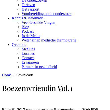
De onderzoeken
Tarieven
Het rapport
Voorbereiding op het onderzoek
Kennis & informatie
Veel Gestelde Vragen
Blog
Podcast
In de Media
Wetenschap medische thermografie
Over ons
Met Ons
Locaties
Contact
Ervaringen
Partners in gezondheid
Home
»
Downloads
Boezemvriendin Vol.1
Editie 01-2017 van het magazine Boezemvriendin. (Web PDF