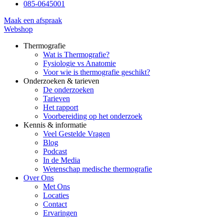
085-0645001
Maak een afspraak
Webshop
Thermografie
Wat is Thermografie?
Fysiologie vs Anatomie
Voor wie is thermografie geschikt?
Onderzoeken & tarieven
De onderzoeken
Tarieven
Het rapport
Voorbereiding op het onderzoek
Kennis & informatie
Veel Gestelde Vragen
Blog
Podcast
In de Media
Wetenschap medische thermografie
Over Ons
Met Ons
Locaties
Contact
Ervaringen