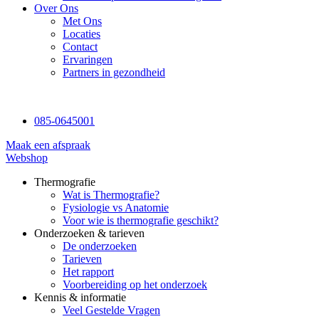
Over Ons
Met Ons
Locaties
Contact
Ervaringen
Partners in gezondheid
085-0645001
Maak een afspraak
Webshop
Thermografie
Wat is Thermografie?
Fysiologie vs Anatomie
Voor wie is thermografie geschikt?
Onderzoeken & tarieven
De onderzoeken
Tarieven
Het rapport
Voorbereiding op het onderzoek
Kennis & informatie
Veel Gestelde Vragen