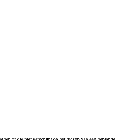
en of die niet verschijnt op het tijdstip van een geplande