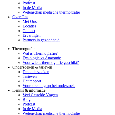
Podcast
In de Media
Wetenschap medische thermografie
Over Ons
Met Ons
Locaties
Contact
Ervaringen
Partners in gezondheid
Thermografie
Wat is Thermografie?
Fysiologie vs Anatomie
Voor wie is thermografie geschikt?
Onderzoeken & tarieven
De onderzoeken
Tarieven
Het rapport
Voorbereiding op het onderzoek
Kennis & informatie
Veel Gestelde Vragen
Blog
Podcast
In de Media
Wetenschap medische thermografie