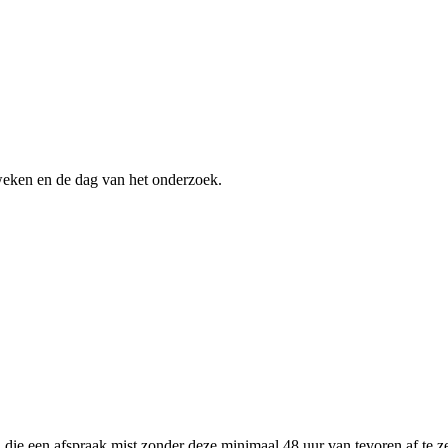
weken en de dag van het onderzoek.
 een afspraak mist zonder deze minimaal 48 uur van tevoren af ​​te zegg