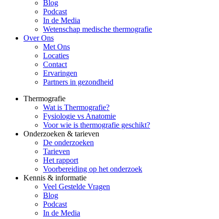
Blog
Podcast
In de Media
Wetenschap medische thermografie
Over Ons
Met Ons
Locaties
Contact
Ervaringen
Partners in gezondheid
Thermografie
Wat is Thermografie?
Fysiologie vs Anatomie
Voor wie is thermografie geschikt?
Onderzoeken & tarieven
De onderzoeken
Tarieven
Het rapport
Voorbereiding op het onderzoek
Kennis & informatie
Veel Gestelde Vragen
Blog
Podcast
In de Media