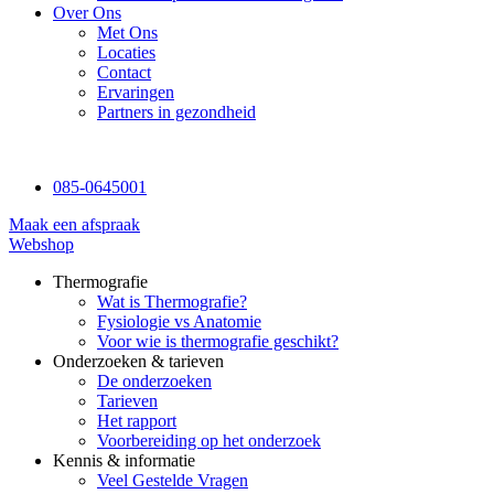
Over Ons
Met Ons
Locaties
Contact
Ervaringen
Partners in gezondheid
085-0645001
Maak een afspraak
Webshop
Thermografie
Wat is Thermografie?
Fysiologie vs Anatomie
Voor wie is thermografie geschikt?
Onderzoeken & tarieven
De onderzoeken
Tarieven
Het rapport
Voorbereiding op het onderzoek
Kennis & informatie
Veel Gestelde Vragen