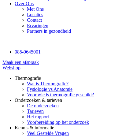
Over Ons
Met Ons
Locaties
Contact
Ervaringen
Partners in gezondheid
085-0645001
Maak een afspraak
Webshop
Thermografie
Wat is Thermografie?
Fysiologie vs Anatomie
Voor wie is thermografie geschikt?
Onderzoeken & tarieven
De onderzoeken
Tarieven
Het rapport
Voorbereiding op het onderzoek
Kennis & informatie
Veel Gestelde Vragen