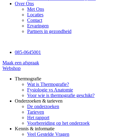
Over Ons
Met Ons
Locaties
Contact
Ervaringen
Partners in gezondheid
085-0645001
Maak een afspraak
Webshop
Thermografie
Wat is Thermografie?
Fysiologie vs Anatomie
Voor wie is thermografie geschikt?
Onderzoeken & tarieven
De onderzoeken
Tarieven
Het rapport
Voorbereiding op het onderzoek
Kennis & informatie
Veel Gestelde Vragen