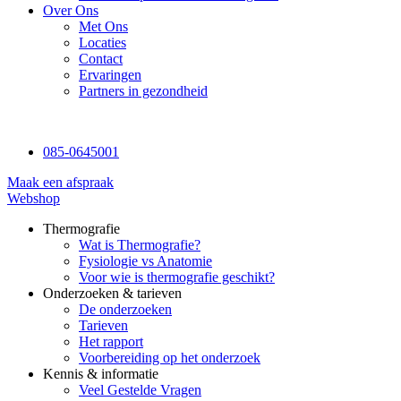
Over Ons
Met Ons
Locaties
Contact
Ervaringen
Partners in gezondheid
085-0645001
Maak een afspraak
Webshop
Thermografie
Wat is Thermografie?
Fysiologie vs Anatomie
Voor wie is thermografie geschikt?
Onderzoeken & tarieven
De onderzoeken
Tarieven
Het rapport
Voorbereiding op het onderzoek
Kennis & informatie
Veel Gestelde Vragen