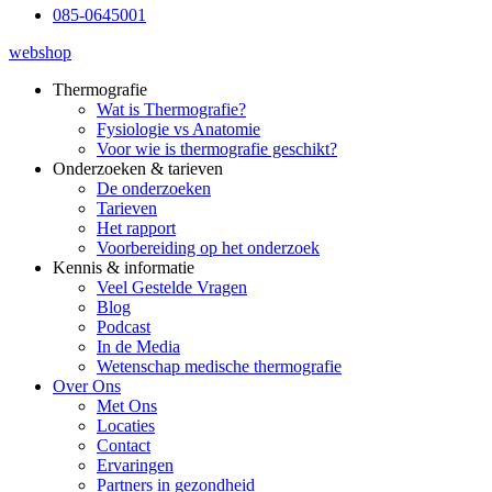
085-0645001
webshop
Thermografie
Wat is Thermografie?
Fysiologie vs Anatomie
Voor wie is thermografie geschikt?
Onderzoeken & tarieven
De onderzoeken
Tarieven
Het rapport
Voorbereiding op het onderzoek
Kennis & informatie
Veel Gestelde Vragen
Blog
Podcast
In de Media
Wetenschap medische thermografie
Over Ons
Met Ons
Locaties
Contact
Ervaringen
Partners in gezondheid