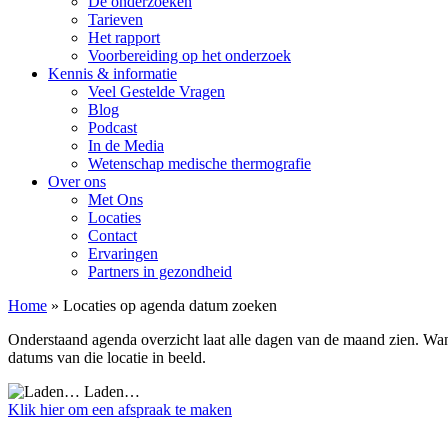
De onderzoeken
Tarieven
Het rapport
Voorbereiding op het onderzoek
Kennis & informatie
Veel Gestelde Vragen
Blog
Podcast
In de Media
Wetenschap medische thermografie
Over ons
Met Ons
Locaties
Contact
Ervaringen
Partners in gezondheid
Home
»
Locaties op agenda datum zoeken
Onderstaand agenda overzicht laat alle dagen van de maand zien. Wann
datums van die locatie in beeld.
Laden…
Klik hier om een afspraak te maken