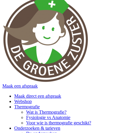
Maak een afspraak
Maak direct een afspraak
Webshop
Thermografie
Wat is Thermografie?
Fysiologie vs Anatomie
Voor wie is thermografie geschikt?
Onderzoeken & tarieven