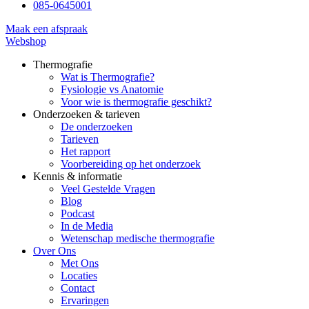
085-0645001
Maak een afspraak
Webshop
Thermografie
Wat is Thermografie?
Fysiologie vs Anatomie
Voor wie is thermografie geschikt?
Onderzoeken & tarieven
De onderzoeken
Tarieven
Het rapport
Voorbereiding op het onderzoek
Kennis & informatie
Veel Gestelde Vragen
Blog
Podcast
In de Media
Wetenschap medische thermografie
Over Ons
Met Ons
Locaties
Contact
Ervaringen