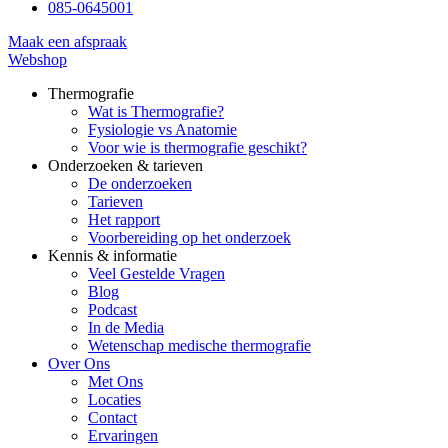
085-0645001
Maak een afspraak
Webshop
Thermografie
Wat is Thermografie?
Fysiologie vs Anatomie
Voor wie is thermografie geschikt?
Onderzoeken & tarieven
De onderzoeken
Tarieven
Het rapport
Voorbereiding op het onderzoek
Kennis & informatie
Veel Gestelde Vragen
Blog
Podcast
In de Media
Wetenschap medische thermografie
Over Ons
Met Ons
Locaties
Contact
Ervaringen