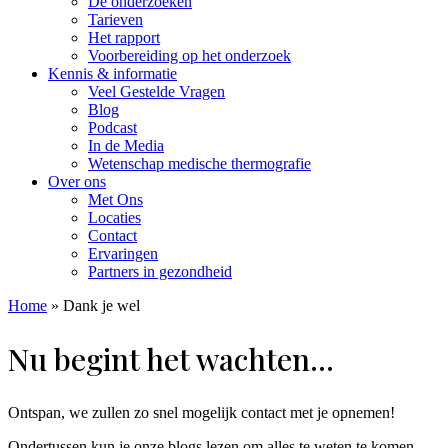
De onderzoeken
Tarieven
Het rapport
Voorbereiding op het onderzoek
Kennis & informatie
Veel Gestelde Vragen
Blog
Podcast
In de Media
Wetenschap medische thermografie
Over ons
Met Ons
Locaties
Contact
Ervaringen
Partners in gezondheid
Home
»
Dank je wel
Nu begint het wachten...
Ontspan, we zullen zo snel mogelijk contact met je opnemen!
Ondertussen kun je onze blogs lezen om alles te weten te komen